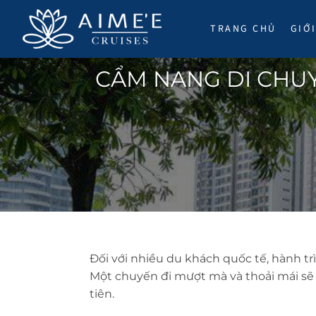
Bỏ
qua
TRANG CHỦ
GIỚ
nội
dung
CẨM NANG DI CHUY
Đối với nhiều du khách quốc tế, hành t
Một chuyến đi mượt mà và thoải mái sẽ 
tiên.