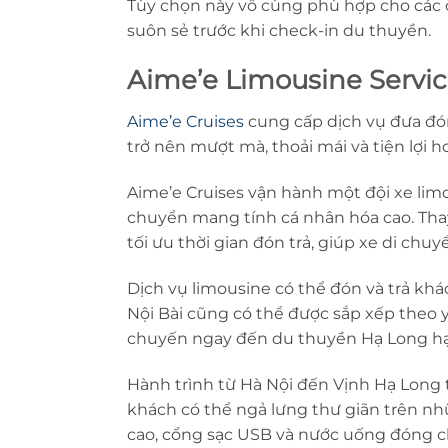
Tùy chọn này vô cùng phù hợp cho các 
suôn sẻ trước khi check-in du thuyền.
Aime’e Limousine Servic
Aime’e Cruises
cung cấp dịch vụ đưa đó
trở nên mượt mà, thoải mái và tiện lợi h
Aime’e Cruises vận hành một đội xe limou
chuyển mang tính cá nhân hóa cao. Thay
tối ưu thời gian đón trả, giúp xe di c
Dịch vụ limousine có thể đón và trả khá
Nội Bài cũng có thể được sắp xếp theo y
chuyến ngay đến du thuyền Hạ Long h
Hành trình từ Hà Nội đến Vịnh Hạ Long 
khách có thể ngả lưng thư giãn trên nhữ
cao, cổng sạc USB và nước uống đóng ch