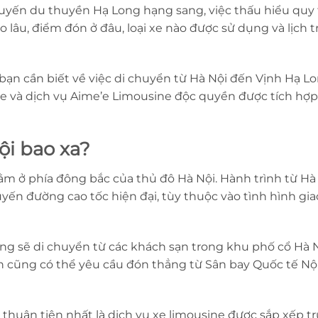
yến du thuyền Hạ Long hạng sang, việc thấu hiểu quy t
 lâu, điểm đón ở đâu, loại xe nào được sử dụng và lịch t
 bạn cần biết về việc di chuyển từ Hà Nội đến Vịnh Hạ
e và dịch vụ Aime’e Limousine độc quyền được tích hợp
ội bao xa?
ằm ở phía đông bắc của thủ đô Hà Nội. Hành trình từ H
ến đường cao tốc hiện đại, tùy thuộc vào tình hình giao t
ng sẽ di chuyển từ các khách sạn trong khu phố cổ Hà 
 cũng có thể yêu cầu đón thẳng từ Sân bay Quốc tế Nội 
huận tiện nhất là dịch vụ xe limousine được sắp xếp trước