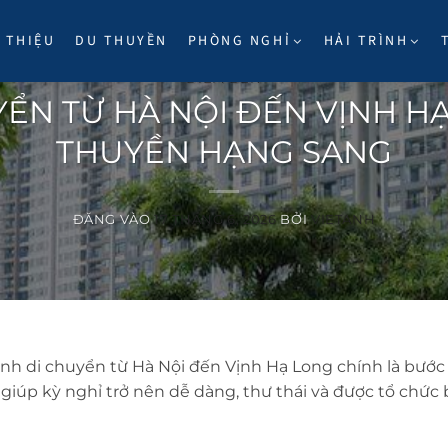
I THIỆU
DU THUYỀN
PHÒNG NGHỈ
HẢI TRÌNH
ĐIỂM ĐẾN
ỂN TỪ HÀ NỘI ĐẾN VỊNH H
THUYỀN HẠNG SANG
ĐĂNG VÀO
17 THÁNG 6, 2026
BỞI
VIETANH
rình di chuyển từ Hà Nội đến Vịnh Hạ Long chính là bước
giúp kỳ nghỉ trở nên dễ dàng, thư thái và được tổ chức