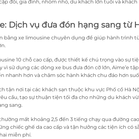
cặp đôi, gia đình, nhóm nhỏ, du khách lớn tuổi và khá
e: Dịch vụ đưa đón hạng sang từ 
n bằng xe limousine chuyên dụng để giúp hành trình t
ơn.
sine 10 chỗ cao cấp, được thiết kế chú trọng vào sự tiện
 vì sử dụng các dòng xe bus đưa đón cỡ lớn, Aime’e tậ
huyển nhanh hơn và chăm sóc hành khách chu đáo hơn su
ch tận nơi tại các khách sạn thuộc khu vực Phố cổ Hà Nội
êu cầu, tạo sự thuận tiện tối đa cho những du khách vừ
ạng sang.
thường mất khoảng 2,5 đến 3 tiếng chạy qua đường cao t
ng chiếc ghế da cao cấp và tận hưởng các tiện ích có sẵ
ai miễn phí.