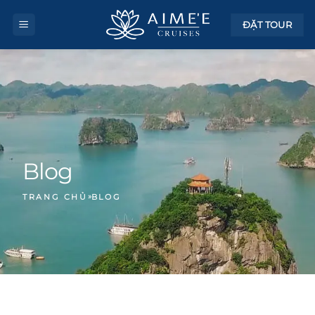
Bỏ
ĐẶT TOUR
qua
nội
dung
Blog
»
TRANG CHỦ
BLOG