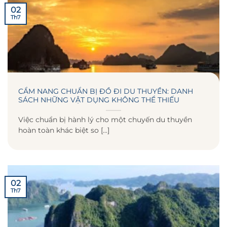
02
Th7
CẨM NANG CHUẨN BỊ ĐỒ ĐI DU THUYỀN: DANH
SÁCH NHỮNG VẬT DỤNG KHÔNG THỂ THIẾU
Việc chuẩn bị hành lý cho một chuyến du thuyền
hoàn toàn khác biệt so [...]
02
Th7