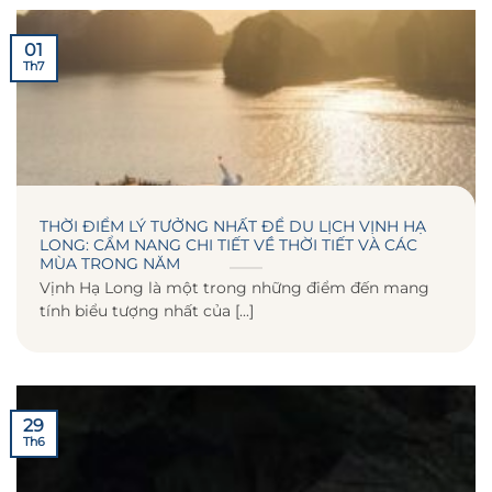
01
Th7
THỜI ĐIỂM LÝ TƯỞNG NHẤT ĐỂ DU LỊCH VỊNH HẠ
LONG: CẨM NANG CHI TIẾT VỀ THỜI TIẾT VÀ CÁC
MÙA TRONG NĂM
Vịnh Hạ Long là một trong những điểm đến mang
tính biểu tượng nhất của [...]
29
Th6