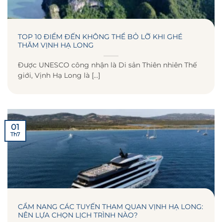
TOP 10 ĐIỂM ĐẾN KHÔNG THỂ BỎ LỠ KHI GHÉ
THĂM VỊNH HẠ LONG
Được UNESCO công nhận là Di sản Thiên nhiên Thế
giới, Vịnh Hạ Long là [...]
01
Th7
CẨM NANG CÁC TUYẾN THAM QUAN VỊNH HẠ LONG:
NÊN LỰA CHỌN LỊCH TRÌNH NÀO?