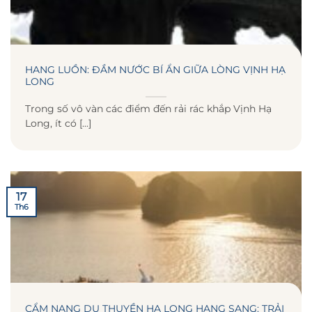
HANG LUỒN: ĐẦM NƯỚC BÍ ẨN GIỮA LÒNG VỊNH HẠ
LONG
Trong số vô vàn các điểm đến rải rác khắp Vịnh Hạ
Long, ít có [...]
17
Th6
CẨM NANG DU THUYỀN HẠ LONG HẠNG SANG: TRẢI